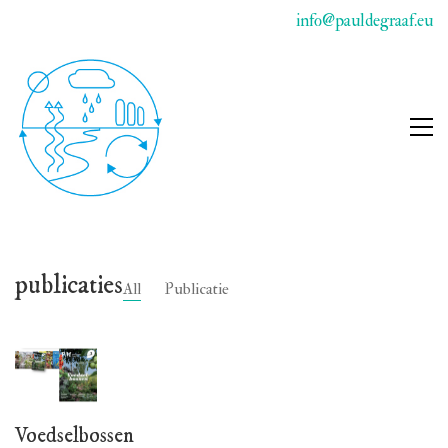
info@pauldegraaf.eu
publicaties
All
Publicatie
Voedselbossen