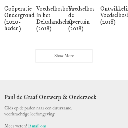
Coöperatie
Voedselbosbouw
Voedselbos
Ontwikkeli
Ondergrond
in het
de
Voedselbos
(2020-
Deltalandschap
Overtuin
(2018)
heden)
(2018)
(2018)
Show More
Paul de Graaf Ontwerp & Onderzoek
Gids op de paden naar een duurzame,
veerkrachtige leefomgeving
Meer weten?
Email ons